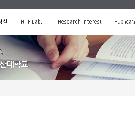
RTF Lab.
Research Interest
Publicat
험실
Greeting
Refrigeration system
Journal Papers
Professor
Heat exchanger
Members
Nuclear Thermal-hydraulics
부산대학교
Alumni
Boiling / Condensation / 2-phase flow
Facilities
Location